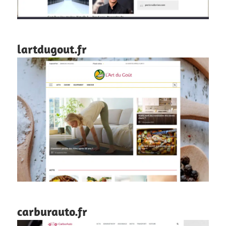
lartdugout.fr
carburauto.fr