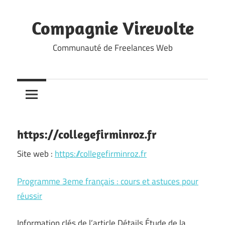
Skip
to
Compagnie Virevolte
content
Communauté de Freelances Web
https://collegefirminroz.fr
Site web :
https://collegefirminroz.fr
Programme 3eme français : cours et astuces pour
réussir
Information clés de l’article Détails Étude de la